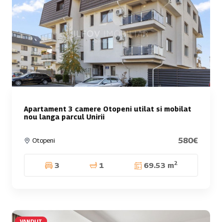
Apartament 3 camere Otopeni utilat si mobilat
nou langa parcul Unirii
580€
Otopeni
2
3
1
69.53 m
VANDUT