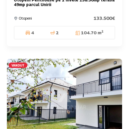
49mp parcul Unirii
133.500€
Otopeni
2
4
2
104.70 m
VANDUT