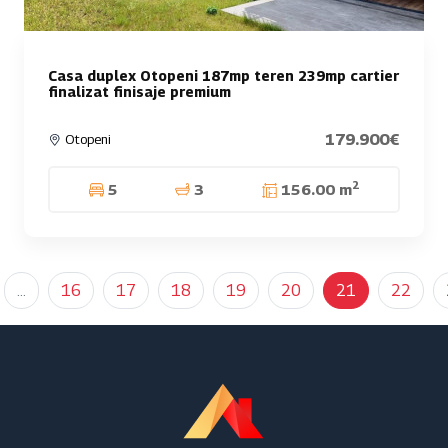
Casa duplex Otopeni 187mp teren 239mp cartier
finalizat finisaje premium
179.900€
Otopeni
2
5
3
156.00 m
...
16
17
18
19
20
21
22