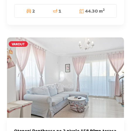
2
2
1
44.30 m
VANDUT
Otopeni Penthouse pe 2 nivele 158.90mp terasa