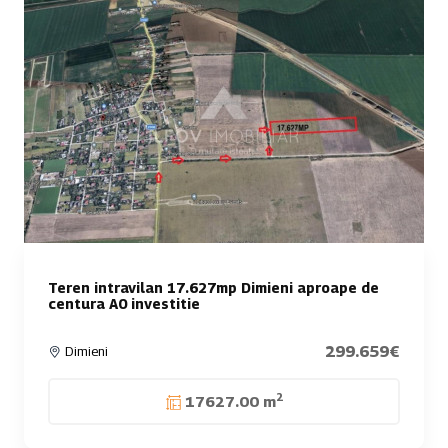
Teren intravilan 17.627mp Dimieni aproape de
centura A0 investitie
299.659€
Dimieni
2
17627.00 m