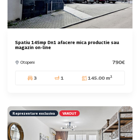
Spatiu 145mp Dn1 afacere mica productie sau
magazin on-line
790€
Otopeni
2
3
1
145.00 m
Reprezentare exclusiva
VANDUT