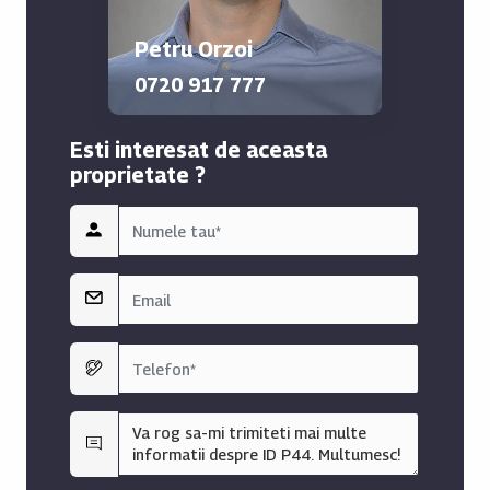
Un loc de parcare exterior in proprietate se poate
achizitiona la pretul de 4200 euro + tva 9%.
Petru Orzoi
Toate apartamentele se vand la cheie. Cladirea din fata
0720 917 777
va dispune de spatii comerciale si boxe care pot fi
achizitionate suplimentar.
Esti interesat de aceasta
Acceptam inspectie tehnica imobiliara.
proprietate ?
Oferim broker pentru obtinerea unui eventual credit
imobiliar.
Daca doriti o colaborare cu agentia noastra, ne puteti
contacta sau va asteptam la sediul situat in Otopeni str.
23August nr. 152A Ilfov.
Contact: 0720.917.777 Petru Orzoi - Consultant
Imobiliar
petru@ilfovimobiliar.ro