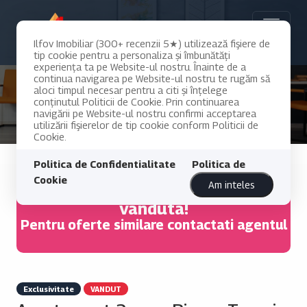
Ilfov Imobiliar (300+ recenzii 5★) utilizează fişiere de
tip cookie pentru a personaliza și îmbunătăți
experiența ta pe Website-ul nostru. Înainte de a
continua navigarea pe Website-ul nostru te rugăm să
aloci timpul necesar pentru a citi și înțelege
conținutul Politicii de Cookie. Prin continuarea
navigării pe Website-ul nostru confirmi acceptarea
utilizării fişierelor de tip cookie conform Politicii de
Cookie.
Politica de Confidentialitate
Politica de
Cookie
Am inteles
Aceasta proprietate a fost deja
vanduta!
Pentru oferte similare contactati agentul
Exclusivitate
VANDUT