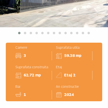
Camere
Suprafata utila
3
59.38 mp
Suprafata construita
Etaj
62.72 mp
Etaj 2
Bai
An constructie
1
2024