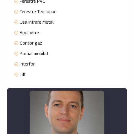
Ferestre PVC
Structura de rezistenta este din beton si fier armat,
Ferestre Termopan
peretii exteriori si compartimentarile sunt din caramida
Porotherm, izolatiile din polistiren EPS 80 de 10 cm.
Usa intrare Metal
Blocul dispune de lift, holuri generoase si aerisite.
Apometre
Apartamentele au incalzire in pardoseala si dispun de
centrala proprie Viessmann cat si preinstalare aer
Contor gaz
conditionat.
Partial mobilat
Tamplarie PVC tripan gri antracit Blue-evolution de la
Salamander.
Interfon
Lift
Complexul este format din 2 cladiri de apartamente cu
garsoniere, apartamente de 2 si 3 camere. Drumul de
acces este deja asfaltat iar parcarile sunt pregatite.
Blocul din spate este deja finalizat si integral vandut iar
cel din fata are termen de finalizare ianuarie-februarie
2025.
Beneficiati de acces la toate utilitatile – curent, gaze,
naturale, apa curenta si canalizare.