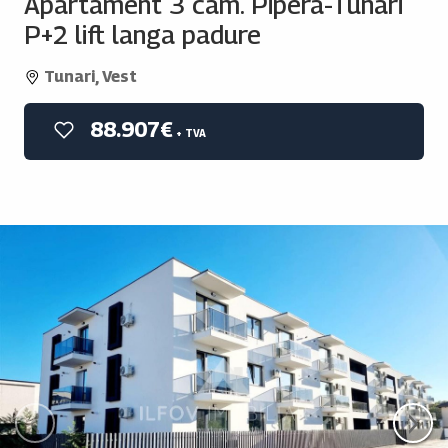
Apartament 3 cam. Pipera-Tunari
P+2 lift langa padure
Tunari, Vest
88.907€
+ TVA
‹
›