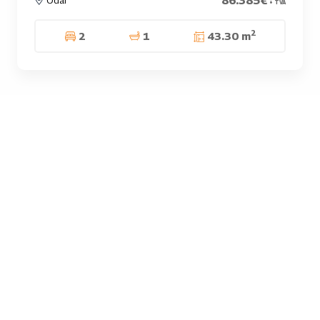
86.385€
+ TVA
2
2
1
43.30 m