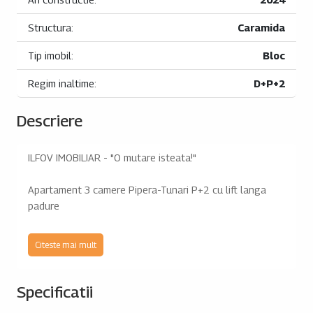
Structura:
Caramida
Tip imobil:
Bloc
Regim inaltime:
D+P+2
Descriere
ILFOV IMOBILIAR - "O mutare isteata!"
Apartament 3 camere Pipera-Tunari P+2 cu lift langa
padure
Pret: de la 88907 euro + tva 9%
Citeste mai mult
Asa cum v-am obisnuit, COMISION 0
Va prezentam un complex cochet cu regim mic de
Specificatii
inaltime. Este situat pe soseaua ce leaga Otopeni de