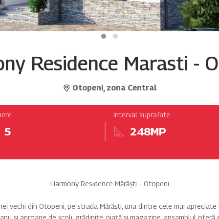
ny Residence Marasti - O
Otopeni, zona Central
ere
Interval suprafate
5
248MP
Harmony Residence Mărăști – Otopeni
ei vechi din Otopeni, pe strada Mărăști, una dintre cele mai apreciate 
ianu și aproape de școli, grădinițe, piață și magazine, ansamblul oferă 