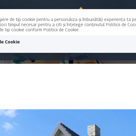
işiere de tip cookie pentru a personaliza și îmbunătăți experiența ta 
ci timpul necesar pentru a citi și înțelege conținutul Politicii de Coo
ECTE
ECHIPA
STIR
 de tip cookie conform Politicii de Cookie.
de Cookie