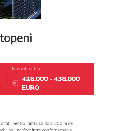
topeni
Interval preturi
428.000 - 438.000
EURO
locații pentru familii. La doar 300 m de
echilibrul perfect între confort urban și