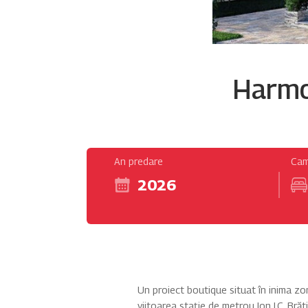
Harmo
An predare
Cam
2026
Un proiect boutique situat în inima zon
viitoarea stație de metrou Ion I.C. Brăt