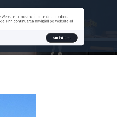
pe Website-ul nostru. Înainte de a continua
kie. Prin continuarea navigării pe Website-ul
I/BLOG
CREDITARE
DESPRE NOI
Am inteles