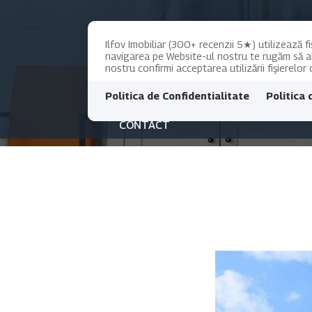
Ilfov Imobiliar (300+ recenzii 5★) utilizează f
navigarea pe Website-ul nostru te rugăm să alo
ACASA
PROPRIETATI
PROI
nostru confirmi acceptarea utilizării fişierelor
Politica de Confidentialitate
Politica 
CONTACT