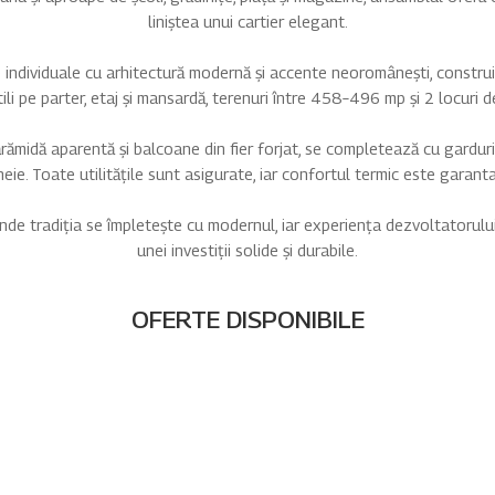
liniștea unui cartier elegant.
 individuale cu arhitectură modernă și accente neoromânești, constru
li pe parter, etaj și mansardă, terenuri între 458–496 mp și 2 locuri de
cărămidă aparentă și balcoane din fier forjat, se completează cu gardur
heie. Toate utilitățile sunt asigurate, iar confortul termic este garanta
de tradiția se împletește cu modernul, iar experiența dezvoltatorul
unei investiții solide și durabile.
OFERTE DISPONIBILE